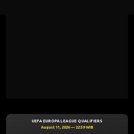
UEFA EUROPA LEAGUE QUALIFIERS
August 11, 2026 — 22:59 WIB