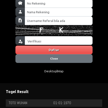
Daftar
Close
Desktop
Wap
Togel Result
TOTO WUHAN
01-01-1970