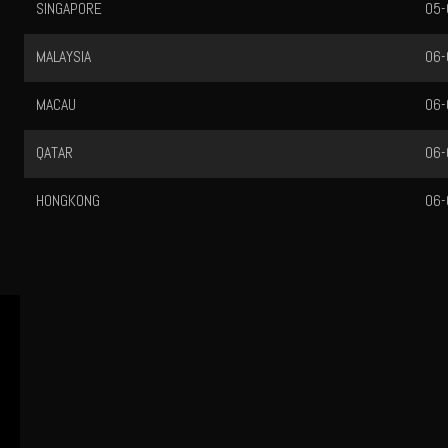
SINGAPORE
05-
MALAYSIA
06-
MACAU
06-
QATAR
06-
HONGKONG
06-