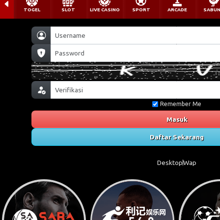
TOGEL
SLOT
LIVE CASINO
SPORT
ARCADE
SABU
Remember Me
Masuk
Daftar Sekarang
Desktop
Wap